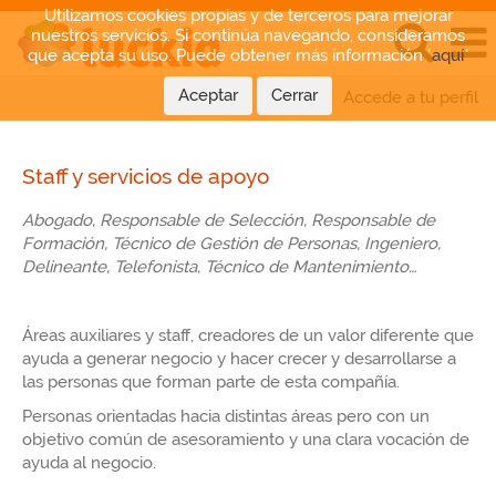
Utilizamos cookies propias y de terceros para mejorar
nuestros servicios. Si continúa navegando, consideramos
que acepta su uso. Puede obtener más información '
aquí
'
Aceptar
Cerrar
Idioma
Accede a tu perfil
Staff
y
Staff y servicios de apoyo
servicios
de
Abogado, Responsable de Selección, Responsable de
apoyo
Formación, Técnico de Gestión de Personas, Ingeniero,
Delineante, Telefonista, Técnico de Mantenimiento…
Áreas auxiliares y staff, creadores de un valor diferente que
ayuda a generar negocio y hacer crecer y desarrollarse a
las personas que forman parte de esta compañía.
Personas orientadas hacia distintas áreas pero con un
objetivo común de asesoramiento y una clara vocación de
ayuda al negocio.