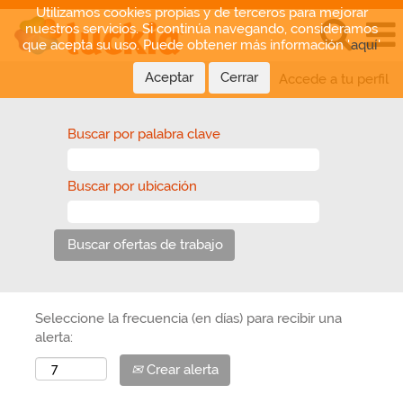
Utilizamos cookies propias y de terceros para mejorar
nuestros servicios. Si continúa navegando, consideramos
que acepta su uso. Puede obtener más información '
aquí
'
Aceptar
Cerrar
Idioma
Accede a tu perfil
Buscar por palabra clave
Buscar por ubicación
Seleccione la frecuencia (en días) para recibir una
alerta:
Crear alerta